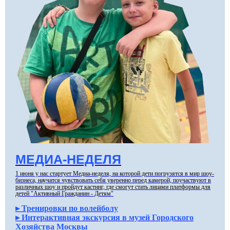
МЕДИА-НЕДЕЛЯ
1 июня у нас стартует Медиа-неделя, на которой дети погрузятся в мир шоу-
бизнеса, научатся чувствовать себя уверенно перед камерой, поучаствуют в
различных шоу и пройдут кастинг, где смогут стать лицами платформы для
детей "Активный Гражданин - Детям"
▸ Тренировки по волейболу
▸ Интерактивная экскурсия в музей Городского
Хозяйства Москвы