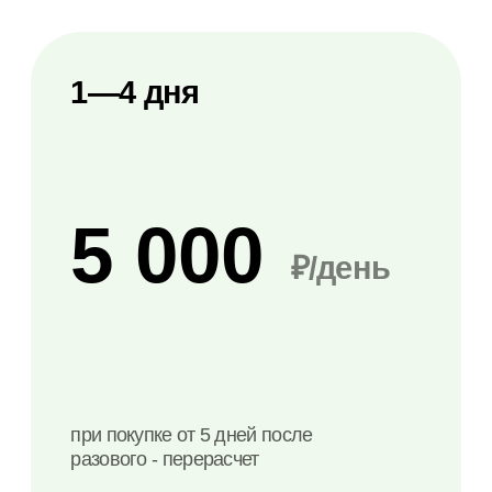
сумма 15 дней
57 000
₽
скидки
все скидки действуют
при единовременной оплате,
не суммируются
Забронировать