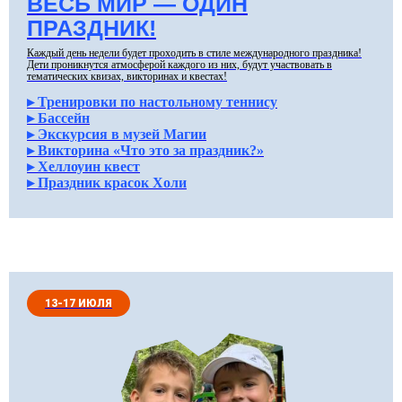
ВЕСЬ МИР — ОДИН
ПРАЗДНИК!
Каждый день недели будет проходить в стиле международного праздника!
Дети проникнутся атмосферой каждого из них, будут участвовать в
тематических квизах, викторинах и квестах!
▸ Тренировки по настольному теннису
▸ Бассейн
▸ Экскурсия в музей Магии
▸ Викторина «Что это за праздник?»
▸ Хеллоуин квест
▸ Праздник красок Холи
13-17 ИЮЛЯ