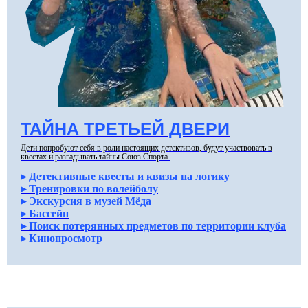
ТАЙНА ТРЕТЬЕЙ ДВЕРИ
Дети попробуют себя в роли настоящих детективов, будут участвовать в
квестах и разгадывать тайны Союз Спорта.
▸ Детективные квесты и квизы на логику
▸ Тренировки по волейболу
▸ Экскурсия в музей Мёда
▸ Бассейн
▸ Поиск потерянных
предмет
ов по территории клуба
▸ Кинопросмотр