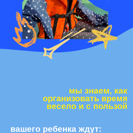
а вечером вы можете забрать
ребенка домой и провести
время вместе
цены
1—4 дня
5 000
₽/день