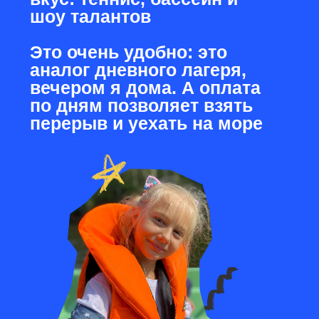
Профессиональ-
ные тренировки
по разным видам
спорта (теннис
и настольный
теннис, танцы,
Трехразовое
футбол)
питание
Экскурсии:
лазертаг,
пандапарк,
каток и многое
другое
Твоческие
мастер-классы
Лагерные
мероприятия:
квесты, ярмарки,
ролевые игры,
эстафеты, захват
знамени,
кинопросмотры,
дискотеки и др.