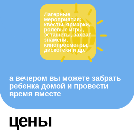
4 200
₽/день
вместо 14 дней
сумма 10 дней
возьмите 15
42 000
₽
58 800 / 57 000
от 15 дней
подряд
3 800
₽/день