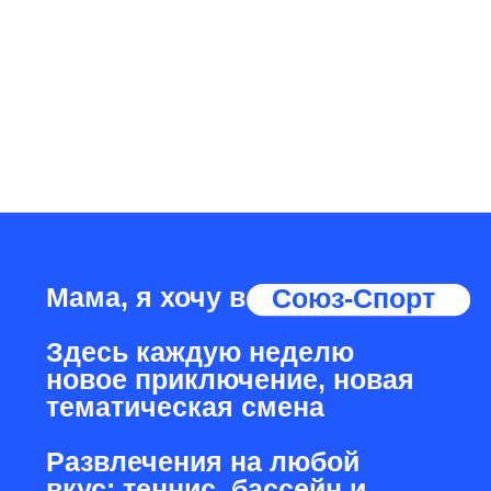
мы знаем, как
организовать время
весело и с пользой
вашего ребенка ждут: