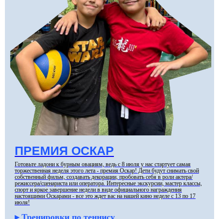
ПРЕМИЯ ОСКАР
Готовьте ладони к бурным овациям, ведь с 8 июля у нас стартует самая
торжественная неделя этого лета - премия Оскар! Дети будут снимать свой
собственный фильм, создавать декорации, пробовать себя в роли актера/
режиссера/сценариста или оператора. Интересные экскурсии, мастер классы,
спорт и яркое завершение недели в виде официального награждения
настоящими Оскарами - все это ждет вас на нашей кино неделе с 13 по 17
июля!
▸ Тренировки по теннису