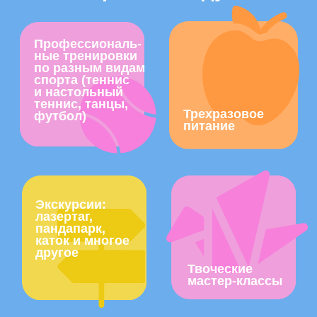
при покупке от 5 дней после
разового - перерасчет
от 5 дней подряд
4 600
₽/день
вместо 9 дней
сумма 5 дней
возьмите 10
23 000
₽
41 400 / 42 000
от 10 дней подряд