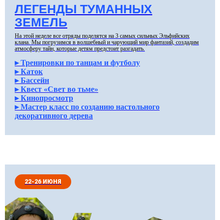
ЛЕГЕНДЫ ТУМАННЫХ
ЗЕМЕЛЬ
На этой неделе все отряды поделятся на 3 самых сильных Эльфийских
клана. Мы погрузимся в волшебный и чарующий мир фантазий, создадим
атмосферу тайн, которые детям предстоит разгадать.
▸ Тренировки по танцам и футболу
▸ Каток
▸ Бассейн
▸ Квест «Свет во тьме»
▸ Кинопросмотр
▸ Мастер класс по созданию настольного
декоративного дерева
22-26 ИЮНЯ