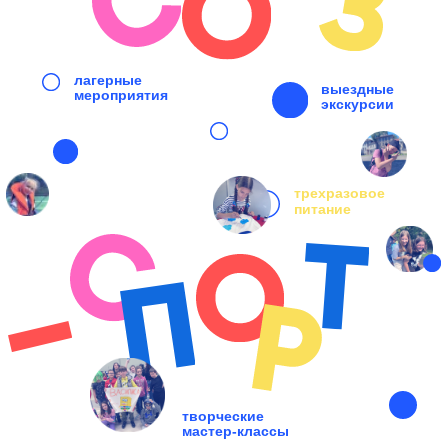
Мама, я хочу в
Союз-Спорт
Здесь каждую неделю
новое приключение, новая
тематическая смена
Развлечения на любой
вкус: теннис, бассейн и
шоу талантов
Это очень удобно: это
аналог дневного лагеря,
вечером я дома. А оплата
по дням позволяет взять
перерыв и уехать на море