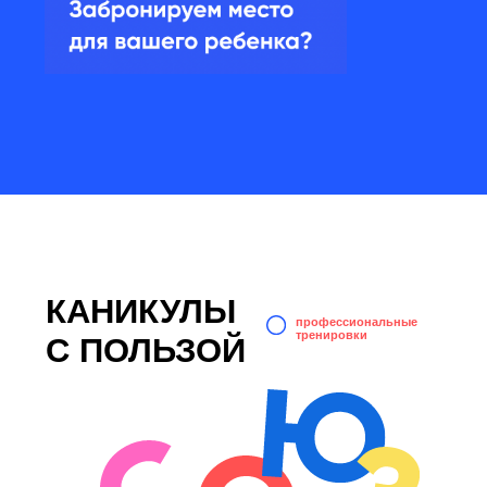
лагерные
выездные
мероприятия
экскурсии
трехразовое
питание
творческие
мастер-классы