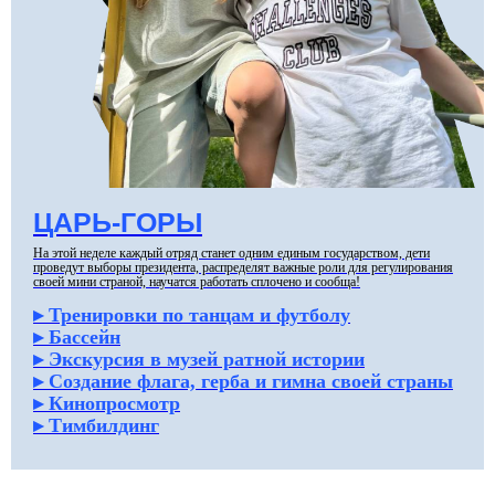
*расписание может меняться
ЦАРЬ-ГОРЫ
база
На этой неделе каждый отряд станет одним единым государством, дети
проведут выборы президента, распределят важные роли для регулирования
своей мини страной, научатся работать сплочено и сообща!
Мы распологаемся на базе
спорткомплекса, который
▸ Тренировки по танцам и футболу
занимает территорию 3
▸ Бассейн
тысячи квадратных метров,
▸ Экскурсия в музей ратной истории
где действует несколько
залов, мини футбольных
▸ Создание флага, герба и гимна своей страны
площадок
▸ Кинопросмотр
и теннисных кортов, и это все
▸ Тимбилдинг
в летний период
в распоряжении детей
Совсем рядом находятся парк