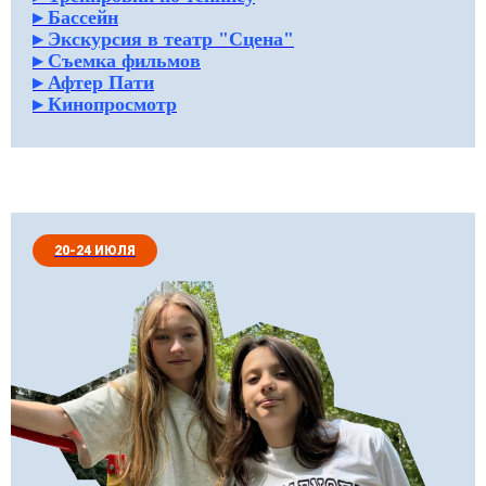
как проходит
▸ Бассейн
наш день
▸ Экскурсия в театр "Сцена"
▸ Съемка фильмов
▸ Афтер Пати
▸ Кинопросмотр
20-24 ИЮЛЯ