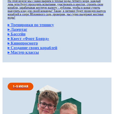
На этой неделе мы с вами нырнем в теплые воды Летнего моря, каждый
день дети будут проходить испытания, участвовать в квестах, строить свои
корабли, зарабатывая местную валюту - дублоны, чтобы в конце суметь
выкупить клад для своей команды! Также, в пятницу будет проведен выпуск
кораблей в озере Яблоневого сада, проверим, чье судно выдержит местные
воды!
▸ Тренировки по теннису
▸ Лазертаг
▸ Бассейн
▸ Квест «Форт Боярд»
▸ Кинопросмотр
▸ Создание своих кораблей
▸ Мастер классы
1-5 ИЮНЯ